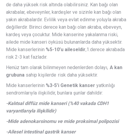
de daha yüksek risk altında olabilirsiniz. Kan bağı olan
akrabalar, ebeveynler, kardeşler ve sizinle kan bağı olan
yakın akrabalardır. Evlilik veya evlat edinme yoluyla akraba
değillerdir. Birinci derece kan bağı olan akraba, ebeveyn,
kardeş veya çocuktur. Mide kanserine yakalanma riski,
ailede mide kanseri öyküsü bulunanlarda daha yüksektir.
Mide kanserlerinin
%5-10’u aileseldir
,1.derece akrabada
risk 2-3 kat fazladır.
Henüz tam olarak bilinmeyen nedenlerden dolayı,
A kan
grubuna
sahip kişilerde risk daha yüksektir.
Mide kanserlerinin
%3-5’i Genetik kanser
yatkınlığı
sendromlarıyla ilişkilidir, bunlara şunlar dahildir:
-Kalıtsal diffüz mide kanseri (%40 vakada CDH1
varyantlarıyla ilişkilidir)
-Mide adenokarsinomu ve mide proksimal polipozisi
-Ailesel intestinal gastrik kanser