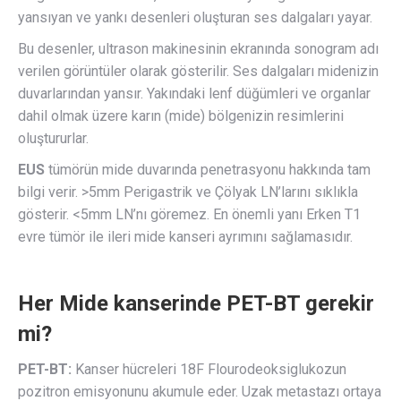
yansıyan ve yankı desenleri oluşturan ses dalgaları yayar.
Bu desenler, ultrason makinesinin ekranında sonogram adı
verilen görüntüler olarak gösterilir. Ses dalgaları midenizin
duvarlarından yansır. Yakındaki lenf düğümleri ve organlar
dahil olmak üzere karın (mide) bölgenizin resimlerini
oluştururlar.
EUS
tümörün mide duvarında penetrasyonu hakkında tam
bilgi verir. >5mm Perigastrik ve Çölyak LN’larını sıklıkla
gösterir. <5mm LN’nı göremez. En önemli yanı Erken T1
evre tümör ile ileri mide kanseri ayrımını sağlamasıdır.
Her Mide kanserinde PET-BT gerekir
mi?
PET-BT:
Kanser hücreleri 18F Flourodeoksiglukozun
pozitron emisyonunu akumule eder. Uzak metastazı ortaya