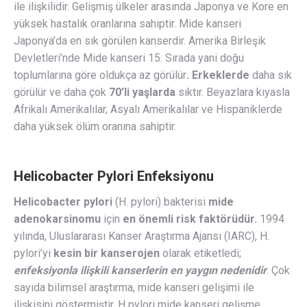
ile ilişkilidir. Gelişmiş ülkeler arasında Japonya ve Kore en
yüksek hastalık oranlarına sahiptir. Mide kanseri
Japonya’da en sık görülen kanserdir. Amerika Birleşik
Devletleri’nde Mide kanseri 15. Sırada yani doğu
toplumlarına göre oldukça az görülür
. Erkeklerde
daha sık
görülür ve daha çok
70’li yaşlarda
sıktır. Beyazlara kıyasla
Afrikalı Amerikalılar, Asyalı Amerikalılar ve Hispaniklerde
daha yüksek ölüm oranına sahiptir.
Helicobacter Pylori Enfeksiyonu
Helicobacter pylori
(H. pylori) bakterisi
mide
adenokarsinomu
için
en önemli risk faktörüdür.
1994
yılında, Uluslararası Kanser Araştırma Ajansı (IARC), H.
pylori’yi
kesin bir kanserojen
olarak etiketledi;
enfeksiyonla ilişkili kanserlerin en yaygın nedenidir
. Çok
sayıda bilimsel araştırma, mide kanseri gelişimi ile
ilişkisini göstermiştir. H pylori mide kanseri gelişme