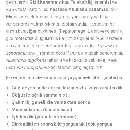
belirtilerdir.
Gizli kanama
sıktır, Fe eksikliği anemisi ve
+GGK testi vardır
. %5 hastada Akut GİS kanaması
olur.
Mideni yemek borusu bileşkesi, yani kardiyayı tutan
kanserlerde yutma sıkıntısı disfaji vardır. Hastaların bir
kısmı karaciğer büyümesi (hepatomegali), asit veya sarılık
gibi metastaz bulguları ile karşımıza çıkarlar. %50 hastada
muayenede ele gelen karın kitlesi mevcuttur.
Trousseau
sendromu
gibi (Tromboflebit) Paraneo-plastik sendromlar,
Akantozis nigrikans
(aksilla ve kasıkta siyah leke) veya
periferal nöropatilerle
de nadiren karşılaşabiliriz.
Erken evre mide kanserinin yaygın belirtileri şunlardır:
Geçmeyen mide ağrısı, hazımsızlık veya rahatsızlık
Göğüste ağrılı yanma hissi
Şişkinlik, genellikle yemekten sonra
Mide bulantısı (kusma hissi)
İştahsızlık (yemek istememe)
Dinlendikten sonra bile yorgunluk (çok yorgun