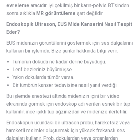
evreleme
aracıdır. İyi çekilmiş bir karın-pelvis BT’sinden
sonra sıklıkla
MR görüntüleme
şart değildir.
Endoskopik Ultrason, EUS Mide Kanserini Nasıl Tespit
Eder?
EUS midenizin görüntülerini göstermek için ses dalgalarını
kullanan bir işlemdir. Bize şunlar hakkında bilgi verir:
Tümörün dokuda ne kadar derine büyüdüğü.
Lenf bezleriniz büyümüşse.
Yakın dokularda tümör varsa.
Bir tümörün kanser tedavisine nasıl yanıt verdiği.
Bu işlemde anestezi altında midenizin içini bir video
ekranında görmek için endoskop adı verilen esnek bir tüp
kullanılır, ince ışıklı tüp ağzınızdan ve midenize ilerletilir.
Endoskopun ucundaki bir ultrason probu, hareketsiz veya
hareketli resimler oluşturmak için yüksek frekanslı ses
dalgaları kullanır. Prob, dokulardan veya organlardan