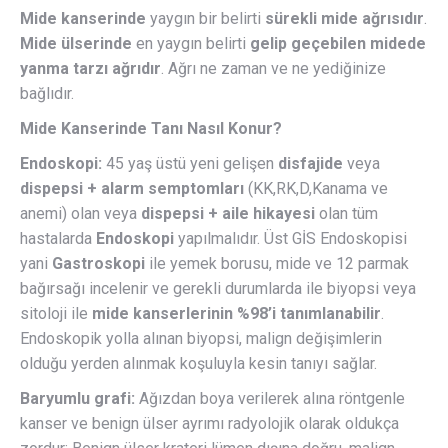
Mide kanserinde
yaygın bir belirti
sürekli mide ağrısıdır
.
Mide ülserinde
en yaygın belirti
gelip geçebilen midede
yanma tarzı ağrıdır
. Ağrı ne zaman ve ne yediğinize
bağlıdır.
Mide Kanserinde Tanı Nasıl Konur?
Endoskopi:
45 yaş üstü yeni gelişen
disfajide
veya
dispepsi + alarm semptomları
(KK,RK,D,Kanama ve
anemi) olan veya
dispepsi + aile hikayesi
olan tüm
hastalarda
Endoskopi
yapılmalıdır. Üst GİS Endoskopisi
yani
Gastroskopi
ile yemek borusu, mide ve 12 parmak
bağırsağı incelenir ve gerekli durumlarda ile biyopsi veya
sitoloji ile
mide kanserlerinin %98’i tanımlanabilir
.
Endoskopik yolla alınan biyopsi, malign değişimlerin
olduğu yerden alınmak koşuluyla kesin tanıyı sağlar.
Baryumlu grafi:
Ağızdan boya verilerek alına röntgenle
kanser ve benign ülser ayrımı radyolojik olarak oldukça