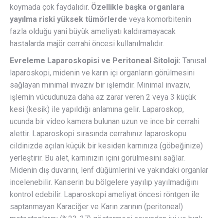
koymada çok faydalıdır.
Özellikle başka organlara
yayılma riski yüksek tümörlerde
veya komorbitenin
fazla olduğu yani büyük ameliyatı kaldıramayacak
hastalarda majör cerrahi öncesi kullanılmalıdır.
Evreleme Laparoskopisi ve Peritoneal Sitoloji:
Tanısal
laparoskopi, midenin ve karın içi organların görülmesini
sağlayan minimal invaziv bir işlemdir. Minimal invaziv,
işlemin vücudunuza daha az zarar veren 2 veya 3 küçük
kesi (kesik) ile yapıldığı anlamına gelir. Laparoskop,
ucunda bir video kamera bulunan uzun ve ince bir cerrahi
alettir. Laparoskopi sırasında cerrahınız laparoskopu
cildinizde açılan küçük bir kesiden karnınıza (göbeğinize)
yerleştirir. Bu alet, karnınızın içini görülmesini sağlar.
Midenin dış duvarını, lenf düğümlerini ve yakındaki organlar
incelenebilir. Kanserin bu bölgelere yayılıp yayılmadığını
kontrol edebilir. Laparoskopi ameliyat öncesi röntgen ile
saptanmayan Karaciğer ve Karın zarının (peritoneal)