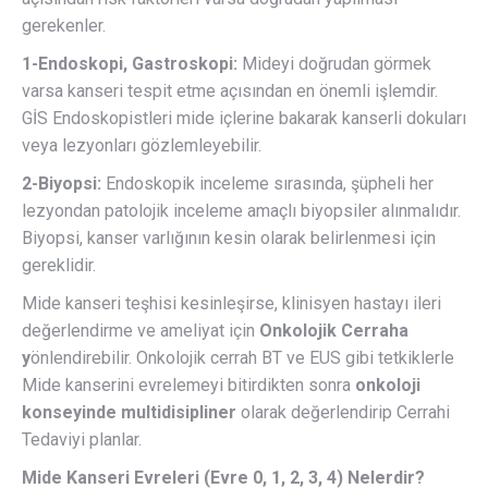
gerekenler.
1-Endoskopi, Gastroskopi:
Mideyi doğrudan görmek
varsa kanseri tespit etme açısından en önemli işlemdir.
GİS Endoskopistleri mide içlerine bakarak kanserli dokuları
veya lezyonları gözlemleyebilir.
2-Biyopsi:
Endoskopik inceleme sırasında, şüpheli her
lezyondan patolojik inceleme amaçlı biyopsiler alınmalıdır.
Biyopsi, kanser varlığının kesin olarak belirlenmesi için
gereklidir.
Mide kanseri teşhisi kesinleşirse, klinisyen hastayı ileri
değerlendirme ve ameliyat için
Onkolojik Cerraha
y
önlendirebilir. Onkolojik cerrah BT ve EUS gibi tetkiklerle
Mide kanserini evrelemeyi bitirdikten sonra
onkoloji
konseyinde
multidisipliner
olarak değerlendirip Cerrahi
Tedaviyi planlar.
Mide Kanseri Evreleri (Evre 0, 1, 2, 3, 4) Nelerdir?