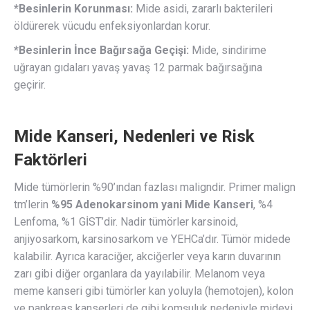
*Besinlerin Korunması:
Mide asidi, zararlı bakterileri
öldürerek vücudu enfeksiyonlardan korur.
*Besinlerin İnce Bağırsağa Geçişi:
Mide, sindirime
uğrayan gıdaları yavaş yavaş 12 parmak bağırsağına
geçirir.
Mide Kanseri, Nedenleri ve Risk
Faktörleri
Mide tümörlerin %90’ından fazlası maligndir. Primer malign
tm’lerin
%95 Adenokarsinom yani Mide Kanseri
, %4
Lenfoma, %1 GİST’dir. Nadir tümörler karsinoid,
anjiyosarkom, karsinosarkom ve YEHCa’dır. Tümör midede
kalabilir. Ayrıca karaciğer, akciğerler veya karın duvarının
zarı gibi diğer organlara da yayılabilir. Melanom veya
meme kanseri gibi tümörler kan yoluyla (hemotojen), kolon
ve pankreas kanserleri de gibi komşuluk nedeniyle mideyi