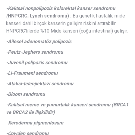
-Kalıtsal nonpolipozis kolorektal kanser sendromu
(
HNPCRC; Lynch sendromu) :
Bu genetik hastalık, mide
kanseri dahil birçok kanserin gelişim riskini artırabilir.
HNPCRC’lilerde %10 Mide kanseri (çoğu intestinal) gelişir.
-Ailesel adenomatöz polipozis
-Peutz-Jeghers sendromu
-Juvenil polipozis sendromu
-Li-Fraumeni sendromu
-Ataksi-telenjiektazi sendromu
-Bloom sendromu
-Kalıtsal meme ve yumurtalık kanseri sendromu (BRCA1
ve BRCA2 ile ilişkilidir)
-Xeroderma pigmentosum
-Cowden sendromu