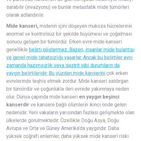
sarabilir (invazyonu) ve bunlar metastatik mide tümörleri
olarak adlandırılır.
Mide kanseri,
midenin içini döşeyen mukoza hücrelerinin
anormal ve kontrolsüz bir şekilde büyümesi ve çoğalması
sonucu gelişen bir tümördür. Erken evre mide kanseri
genellikle
belirti göstermez. Bazen, insanlar mide bulantısı
ve genel mide rahatsızlığı yaşarlar. Ancak bu belirtiler aynı
zamanda hazımsızlık veya gastrit gibi durumların da
yaygın belirtileridir. Bu yüzden
mide kanserini
çok erken
evrelerinde teşhis etmek zordur. Mide kanseri saldırgan
bir tümördür ve çoğunlukla ileri evrede yakınmaya neden
olur. Dünya çapında mide kanseri
en yaygın beşinci
kanserdir
ve kansere bağlı ölümlerin ikinci önde gelen
nedenidir. Yeni vakaların yarısından fazlası gelişmekte olan
ülkelerde görülmektedir. Özellikle Doğu Asya, Doğu
Avrupa ve Orta ve Güney Amerika’da yaygındır. Daha
yüksek coğrafi enlemler, daha yüksek mide kanseri riski