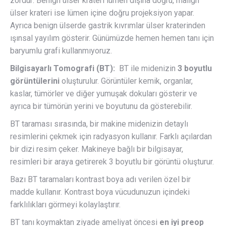
zordur: Benign ülser krateri lümen dışına doğru, malign
ülser krateri ise lümen içine doğru projeksiyon yapar.
Ayrıca benign ülserde gastrik kıvrımlar ülser kraterinden
ışınsal yayılım gösterir. Günümüzde hemen hemen tanı için
baryumlu grafi kullanmıyoruz.
Bilgisayarlı Tomografi (BT):
BT ile midenizin
3 boyutlu
görüntülerini
oluşturulur. Görüntüler kemik, organlar,
kaslar, tümörler ve diğer yumuşak dokuları gösterir ve
ayrıca bir tümörün yerini ve boyutunu da gösterebilir.
BT taraması sırasında, bir makine midenizin detaylı
resimlerini çekmek için radyasyon kullanır. Farklı açılardan
bir dizi resim çeker. Makineye bağlı bir bilgisayar,
resimleri bir araya getirerek 3 boyutlu bir görüntü oluşturur.
Bazı BT taramaları kontrast boya adı verilen özel bir
madde kullanır. Kontrast boya vücudunuzun içindeki
farklılıkları görmeyi kolaylaştırır.
BT tanı koymaktan ziyade ameliyat öncesi
en iyi preop