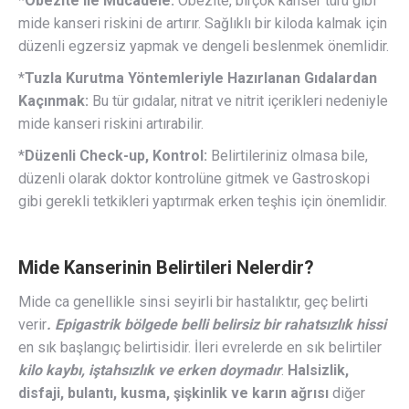
*
Obezite ile Mücadele:
Obezite, birçok kanser türü gibi
mide kanseri riskini de artırır. Sağlıklı bir kiloda kalmak için
düzenli egzersiz yapmak ve dengeli beslenmek önemlidir.
*
Tuzla Kurutma Yöntemleriyle Hazırlanan Gıdalardan
Kaçınmak:
Bu tür gıdalar, nitrat ve nitrit içerikleri nedeniyle
mide kanseri riskini artırabilir.
*
Düzenli Check-up, Kontrol:
Belirtileriniz olmasa bile,
düzenli olarak doktor kontrolüne gitmek ve Gastroskopi
gibi gerekli tetkikleri yaptırmak erken teşhis için önemlidir.
Mide Kanserinin Belirtileri Nelerdir?
Mide ca genellikle sinsi seyirli bir hastalıktır, geç belirti
verir
. Epigastrik bölgede belli belirsiz bir rahatsızlık hissi
en sık başlangıç belirtisidir. İleri evrelerde en sık belirtiler
kilo kaybı, iştahsızlık ve erken doymadır
.
Halsizlik,
disfaji, bulantı, kusma, şişkinlik ve karın ağrısı
diğer