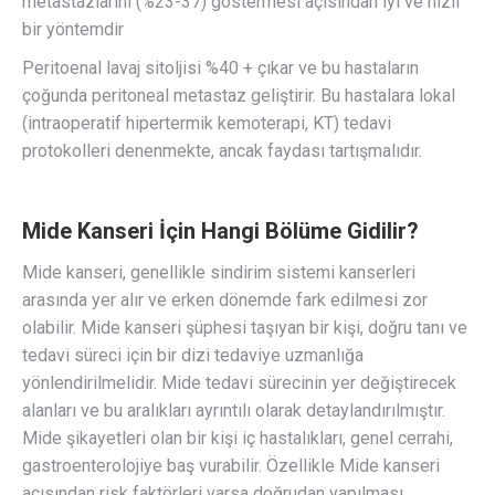
metastazlarını (%23-37) göstermesi açısından iyi ve hızlı
bir yöntemdir
Peritoenal lavaj sitoljisi %40 + çıkar ve bu hastaların
çoğunda peritoneal metastaz geliştirir. Bu hastalara lokal
(intraoperatif hipertermik kemoterapi, KT) tedavi
protokolleri denenmekte, ancak faydası tartışmalıdır.
Mide Kanseri İçin Hangi Bölüme Gidilir?
Mide kanseri, genellikle sindirim sistemi kanserleri
arasında yer alır ve erken dönemde fark edilmesi zor
olabilir. Mide kanseri şüphesi taşıyan bir kişi, doğru tanı ve
tedavi süreci için bir dizi tedaviye uzmanlığa
yönlendirilmelidir. Mide tedavi sürecinin yer değiştirecek
alanları ve bu aralıkları ayrıntılı olarak detaylandırılmıştır.
Mide şikayetleri olan bir kişi iç hastalıkları, genel cerrahi,
gastroenterolojiye baş vurabilir. Özellikle Mide kanseri
açısından risk faktörleri varsa doğrudan yapılması