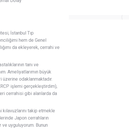
tesi, İstanbul Tıp
enciliğimi hem de Genel
ığımı da ekleyerek, cerrahi ve
stalıklarının tanı ve
hım. Ameliyatlarımın büyük
ri üzerine odaklanmaktadır.
ERCP işlemi gerçekleştirdim),
 cerrahisi gibi alanlarda da
 kılavuzlarını takip etmekle
ilerinde Japon cerrahların
or ve uyguluyorum. Bunun