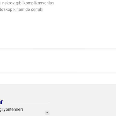
lı nekroz gibi komplikasyonları
ndoskopik hem de cerrahi
ar
gi yöntemleri