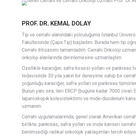
PROF. DR. KEMAL DOLAY
Tıp ve cerrahi alanındaki yolculuğuma İstanbul Üniversi
Fakültesinde (Çapa Tıp) başladım. Burada hem tıp öğr
Cerrahi ihtisasımı tamamladım. Cerrahi Onkoloji uzmanl
onkoloji alanlarında derinlemesine uzmanlaştım.
Özellikle karaciğer, safra kesesi-yolları ve pankreas ha
tedavisinde 30 yıla yakın bir deneyime sahip bir cerra
çoğunluğu karaciğer, safra yolları ve pankreas tümörle
Bunun yanı sıra, ileri ERCP (bugüne kadar 7000 civarı 
laparoskopik kolesistektomi ve mide-duodenum kanseri
uzmanım.
Cerrahi uygulamalarımda, genel olarak Amerikan cerrahi
birlikte, pankreas, safra yolları ve mide kanseri cerrah
benimsediği radikal onkolojik yaklaşımları tercih ediy