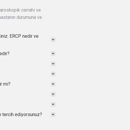
paroskopik cerrahi ve
 hastanın durumuna ve
tiniz. ERCP nedir ve
edir?
ir mi?
n tercih ediyorsunuz?